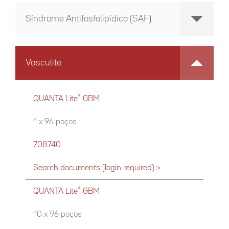
Síndrome Antifosfolipídico (SAF)
Vasculite
®
QUANTA Lite
GBM
1 x 96 poços
708740
Search documents (login required) >
®
QUANTA Lite
GBM
10 x 96 poços