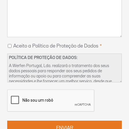
Aceito a Política de Proteção de Dados
POLÍTICA DE PROTEÇÃO DE DADOS:
A Werfen Portugal, Lda. realizará o tratamento dos seus
dados pessoais para responder aos seus pedidos de
informação ou apoio ou para compreender as suas
necessidades e lhe fornecer um melhor serviço, desde que
tenhamos um legítimo interesse para o fazer. Encontra mais
informações sobre as nossas práticas de privacidade dos
dados e sobre como exercer os seus direitos na nossa
Política
de Privacidade
. Pode também contactar-nos pelo
DPO-
pt@werfen.com
.