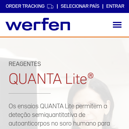
ORDER TRACKING
SELECIONAR PAÍS
ENTRAR
Toggl
navig
Passar
para
o
conteúdo
principal
REAGENTES
QUANTA Lite®
Os ensaios QUANTA Lite permitem a
deteção semiquantitativa de
autoanticorpos no soro humano para