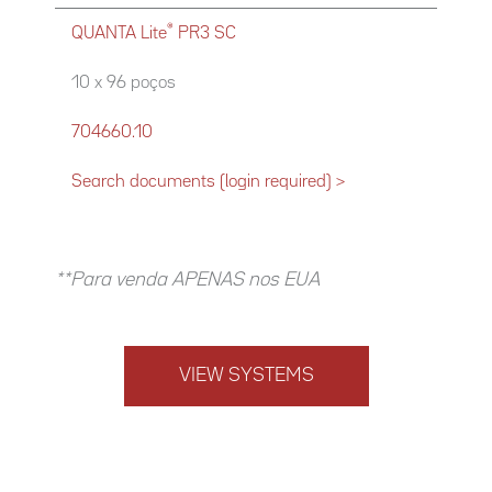
®
QUANTA Lite
PR3 SC
10 x 96 poços
704660.10
Search documents (login required) >
**Para venda APENAS nos EUA
VIEW SYSTEMS