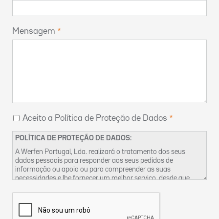
Mensagem
Aceito a Política de Proteção de Dados
POLÍTICA DE PROTEÇÃO DE DADOS:
A Werfen Portugal, Lda. realizará o tratamento dos seus
dados pessoais para responder aos seus pedidos de
informação ou apoio ou para compreender as suas
necessidades e lhe fornecer um melhor serviço, desde que
tenhamos um legítimo interesse para o fazer. Encontra mais
informações sobre as nossas práticas de privacidade dos
dados e sobre como exercer os seus direitos na nossa
Política
de Privacidade
. Pode também contactar-nos pelo
DPO-