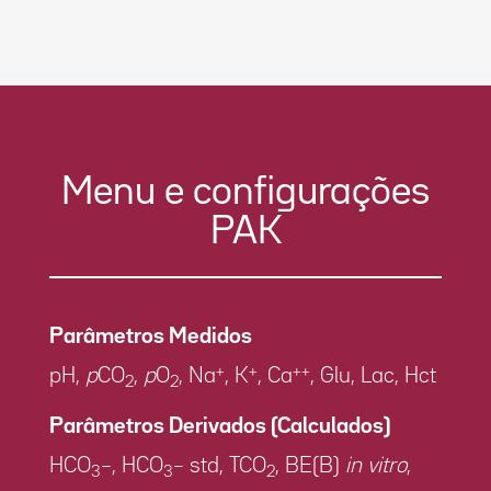
Menu e configurações
PAK
Parâmetros Medidos
+
+
++
pH,
p
CO
,
p
O
, Na
, K
, Ca
, Glu, Lac, Hct
2
2
Parâmetros Derivados (Calculados)
HCO
–, HCO
– std, TCO
, BE(B)
in vitro
,
3
3
2