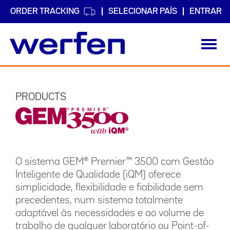
ORDER TRACKING
SELECIONAR PAÍS
ENTRAR
Toggl
navig
Passar
para
o
PRODUCTS
conteúdo
principal
O sistema GEM® Premier
™ 3500 com Gestão
Inteligente de Qualidade (iQM) oferece
simplicidade, flexibilidade e fiabilidade sem
precedentes, num sistema totalmente
adaptável às necessidades e ao volume de
trabalho de qualquer laboratório ou Point-of-