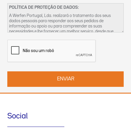
POLÍTICA DE PROTEÇÃO DE DADOS:
A Werfen Portugal, Lda. realizará o tratamento dos seus
dados pessoais para responder aos seus pedidos de
informação ou apoio ou para compreender as suas
necessidades e lhe fornecer um melhor serviço, desde que
tenhamos um legítimo interesse para o fazer. Encontra mais
informações sobre as nossas práticas de privacidade dos
dados e sobre como exercer os seus direitos na nossa
Política
de Privacidade
. Pode também contactar-nos pelo
DPO-
pt@werfen.com
.
Social