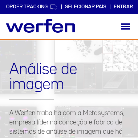
ORDER TRACKING
SELECIONAR PAÍS
ENTRAR
Toggl
navig
Passar
para
o
conteúdo
Análise de
principal
imagem
A Werfen trabalha com a Metasystems,
empresa líder na conceção e fabrico de
sistemas de análise de imagem que há