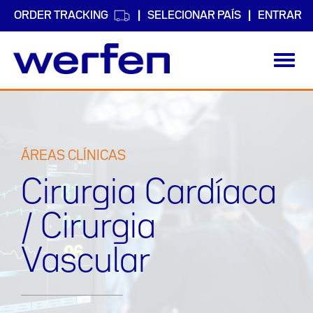
ORDER TRACKING
SELECIONAR PAÍS
ENTRAR
Toggl
navig
Passar
para
o
conteúdo
principal
ÁREAS CLÍNICAS
Cirurgia Cardíaca
/ Cirurgia
Vascular