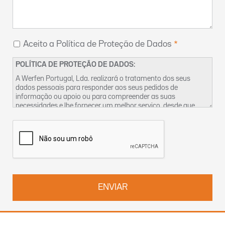
Aceito a Política de Proteção de Dados
POLÍTICA DE PROTEÇÃO DE DADOS:
A Werfen Portugal, Lda. realizará o tratamento dos seus
dados pessoais para responder aos seus pedidos de
informação ou apoio ou para compreender as suas
necessidades e lhe fornecer um melhor serviço, desde que
tenhamos um legítimo interesse para o fazer. Encontra mais
informações sobre as nossas práticas de privacidade dos
dados e sobre como exercer os seus direitos na nossa
Política
de Privacidade
. Pode também contactar-nos pelo
DPO-
pt@werfen.com
.