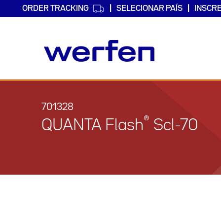
ORDER TRACKING
SELECIONAR PAÍS
INSCR
Passar
para
o
701328
conteúdo
®
QUANTA Flash
Scl-70
principal