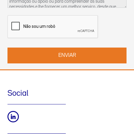
informação ou apoio ou para compreender as suas
necessidades e lhe fornecer um melhor serviço, desde que
tenhamos um legítimo interesse para o fazer. Encontra mais
informações sobre as nossas práticas de privacidade dos
dados e sobre como exercer os seus direitos na nossa
Política
de Privacidade
. Pode também contactar-nos pelo
DPO-
pt@werfen.com
.
Social