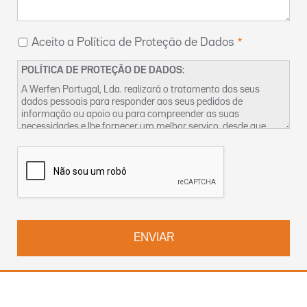
Aceito a Política de Proteção de Dados
POLÍTICA DE PROTEÇÃO DE DADOS:
A Werfen Portugal, Lda. realizará o tratamento dos seus
dados pessoais para responder aos seus pedidos de
informação ou apoio ou para compreender as suas
necessidades e lhe fornecer um melhor serviço, desde que
tenhamos um legítimo interesse para o fazer. Encontra mais
informações sobre as nossas práticas de privacidade dos
dados e sobre como exercer os seus direitos na nossa
Política
de Privacidade
. Pode também contactar-nos pelo
DPO-
pt@werfen.com
.