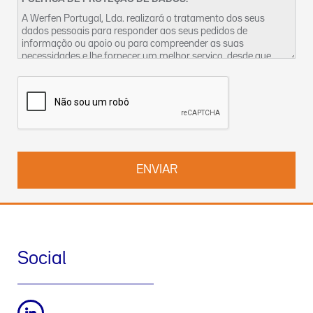
A Werfen Portugal, Lda. realizará o tratamento dos seus
dados pessoais para responder aos seus pedidos de
informação ou apoio ou para compreender as suas
necessidades e lhe fornecer um melhor serviço, desde que
tenhamos um legítimo interesse para o fazer. Encontra mais
informações sobre as nossas práticas de privacidade dos
dados e sobre como exercer os seus direitos na nossa
Política
de Privacidade
. Pode também contactar-nos pelo
DPO-
pt@werfen.com
.
Social