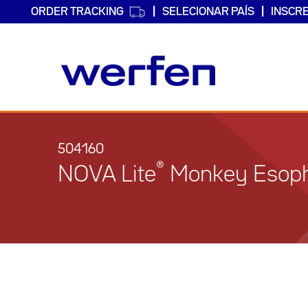
ORDER TRACKING
SELECIONAR PAÍS
INSCR
Passar
para
o
504160
conteúdo
®
NOVA Lite
Monkey Esopha
principal