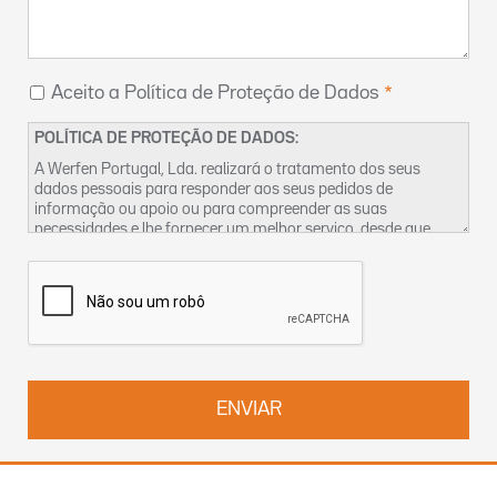
Aceito a Política de Proteção de Dados
POLÍTICA DE PROTEÇÃO DE DADOS:
A Werfen Portugal, Lda. realizará o tratamento dos seus
dados pessoais para responder aos seus pedidos de
informação ou apoio ou para compreender as suas
necessidades e lhe fornecer um melhor serviço, desde que
tenhamos um legítimo interesse para o fazer. Encontra mais
informações sobre as nossas práticas de privacidade dos
dados e sobre como exercer os seus direitos na nossa
Política
de Privacidade
. Pode também contactar-nos pelo
DPO-
pt@werfen.com
.