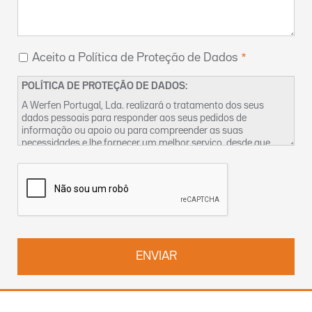
Aceito a Política de Proteção de Dados
POLÍTICA DE PROTEÇÃO DE DADOS:
A Werfen Portugal, Lda. realizará o tratamento dos seus
dados pessoais para responder aos seus pedidos de
informação ou apoio ou para compreender as suas
necessidades e lhe fornecer um melhor serviço, desde que
tenhamos um legítimo interesse para o fazer. Encontra mais
informações sobre as nossas práticas de privacidade dos
dados e sobre como exercer os seus direitos na nossa
Política
de Privacidade
. Pode também contactar-nos pelo
DPO-
pt@werfen.com
.