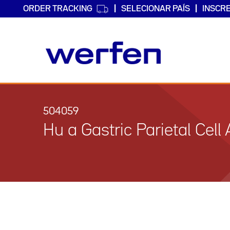
ORDER TRACKING
SELECIONAR PAÍS
INSCR
Passar
para
o
504059
conteúdo
Hu a Gastric Parietal Cell
principal