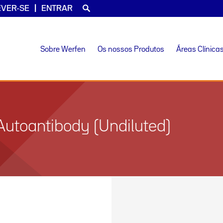
EVER-SE
ENTRAR
Sobre Werfen
Os nossos Produtos
Áreas Clínica
 Autoantibody (Undiluted)