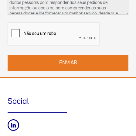
dados pessoais para responder aos seus pedidos de
informação ou apoio ou para compreender as suas
necessidades e lhe fornecer um melhor serviço, desde que
tenhamos um legítimo interesse para o fazer. Encontra mais
informações sobre as nossas práticas de privacidade dos
dados e sobre como exercer os seus direitos na nossa
Política
de Privacidade
. Pode também contactar-nos pelo
DPO-
pt@werfen.com
.
Social