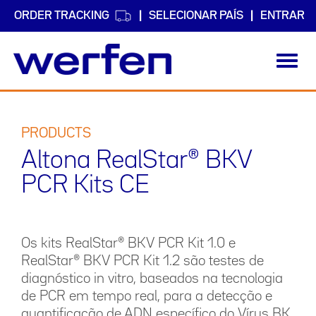
ORDER TRACKING
SELECIONAR PAÍS
ENTRAR
Toggl
navig
Passar
para
o
PRODUCTS
conteúdo
Altona RealStar® BKV
principal
PCR Kits CE
Os kits RealStar® BKV PCR Kit 1.0 e
RealStar® BKV PCR Kit 1.2 são testes de
diagnóstico in vitro, baseados na tecnologia
de PCR em tempo real, para a detecção e
quantificação de ADN específico do Vírus BK.