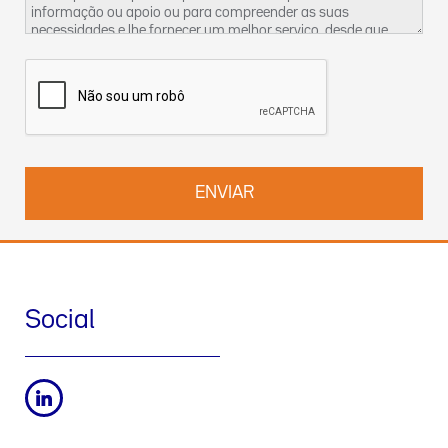
informação ou apoio ou para compreender as suas
necessidades e lhe fornecer um melhor serviço, desde que
tenhamos um legítimo interesse para o fazer. Encontra mais
informações sobre as nossas práticas de privacidade dos
dados e sobre como exercer os seus direitos na nossa
Política
de Privacidade
. Pode também contactar-nos pelo
DPO-
pt@werfen.com
.
Social