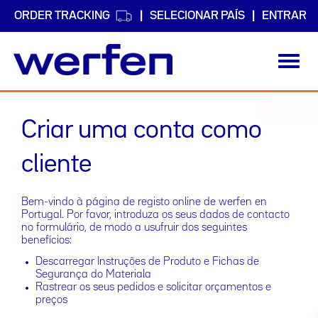
ORDER TRACKING
SELECIONAR PAÍS
ENTRAR
Toggl
navig
Passar
para
Criar uma conta como
o
conteúdo
principal
cliente
Bem-vindo à página de registo online de werfen en
Portugal. Por favor, introduza os seus dados de contacto
no formulário, de modo a usufruir dos seguintes
benefícios:
Descarregar Instruções de Produto e Fichas de
Segurança do Materiala
Rastrear os seus pedidos e solicitar orçamentos e
preços