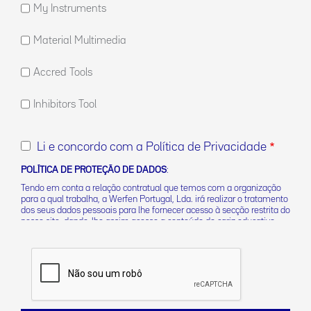
My Instruments
Material Multimedia
Accred Tools
Inhibitors Tool
Li e concordo com a Política de Privacidade
POLÍTICA DE PROTEÇÃO DE DADOS
:
Tendo em conta a relação contratual que temos com a organização
para a qual trabalha, a Werfen Portugal, Lda. irá realizar o tratamento
dos seus dados pessoais para lhe fornecer acesso à secção restrita do
nosso site, dando-lhe assim acesso a conteúdo de cariz educativo,
informações sobre produtos e outros recursos da Werfen. Encontra
mais informações sobre as nossas práticas de privacidade dos dados
e sobre como exercer os seus direitos na nossa
Política de
Privacidade
. Pode também contactar-nos pelo
DPO-pt@werfen.com
.