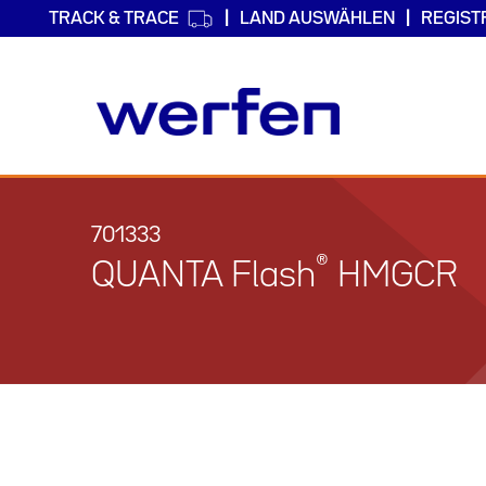
TRACK & TRACE
LAND AUSWÄHLEN
REGIST
Direkt
zum
Inhalt
701333
®
QUANTA Flash
HMGCR