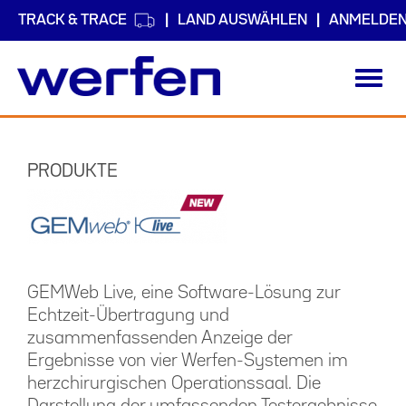
TRACK & TRACE
LAND AUSWÄHLEN
ANMELDE
Toggl
navig
Direkt
zum
Inhalt
PRODUKTE
GEMWeb Live, eine Software-Lösung zur
Echtzeit-Übertragung und
zusammenfassenden Anzeige der
Ergebnisse von vier Werfen-Systemen im
herzchirurgischen Operationssaal. Die