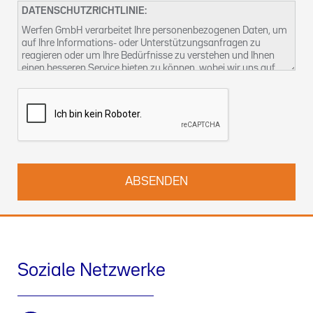
DATENSCHUTZRICHTLINIE:
Werfen GmbH verarbeitet Ihre personenbezogenen Daten, um
auf Ihre Informations- oder Unterstützungsanfragen zu
reagieren oder um Ihre Bedürfnisse zu verstehen und Ihnen
einen besseren Service bieten zu können, wobei wir uns auf
unser berechtigtes Interesse berufen. Weitere Informationen
über unsere Datenschutzpraktiken und wie Sie Ihre Rechte
ausüben können, finden Sie in unserer
Datenschutzerklärung
.
Sie können uns auch unter
kontact-dsb@althammer-kill.de
.
kontaktieren.
Soziale Netzwerke