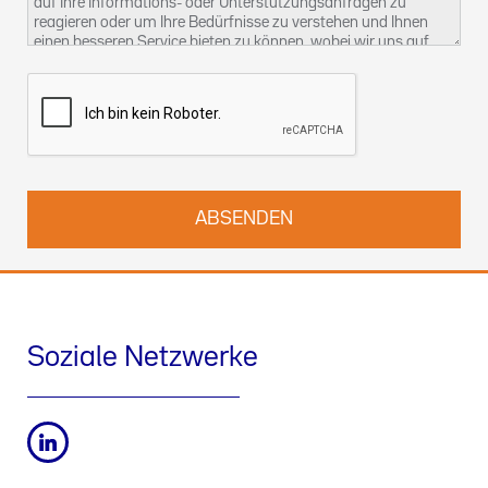
auf Ihre Informations- oder Unterstützungsanfragen zu
reagieren oder um Ihre Bedürfnisse zu verstehen und Ihnen
einen besseren Service bieten zu können, wobei wir uns auf
unser berechtigtes Interesse berufen. Weitere Informationen
über unsere Datenschutzpraktiken und wie Sie Ihre Rechte
ausüben können, finden Sie in unserer
Datenschutzerklärung
.
Sie können uns auch unter
kontact-dsb@althammer-kill.de
.
kontaktieren.
Soziale Netzwerke