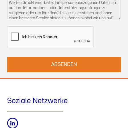
Werfen GmbH verarbeitet Ihre personenbezogenen Daten, um
auf Ihre Informations- oder Unterstützungsanfragen zu
reagieren oder um Ihre Bedürfnisse zu verstehen und Ihnen
einen besseren Service bieten zu können, wobei wir uns auf
unser berechtigtes Interesse berufen. Weitere Informationen
über unsere Datenschutzpraktiken und wie Sie Ihre Rechte
ausüben können, finden Sie in unserer
Datenschutzerklärung
.
Sie können uns auch unter
kontact-dsb@althammer-kill.de
.
kontaktieren.
Soziale Netzwerke