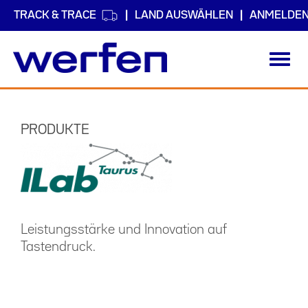
TRACK & TRACE
LAND AUSWÄHLEN
ANMELDE
Toggl
navig
Direkt
zum
Inhalt
PRODUKTE
Leistungsstärke und Innovation auf
Tastendruck.