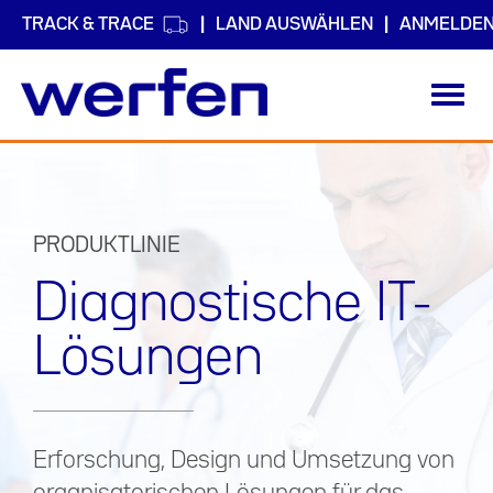
TRACK & TRACE
LAND AUSWÄHLEN
ANMELDE
Toggl
navig
Direkt
zum
Inhalt
PRODUKTLINIE
Diagnostische IT-
Lösungen
Erforschung, Design und Umsetzung von