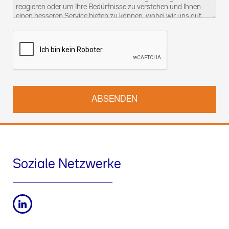
reagieren oder um Ihre Bedürfnisse zu verstehen und Ihnen
einen besseren Service bieten zu können, wobei wir uns auf
unser berechtigtes Interesse berufen. Weitere Informationen
über unsere Datenschutzpraktiken und wie Sie Ihre Rechte
ausüben können, finden Sie in unserer
Datenschutzerklärung
.
Sie können uns auch unter
kontact-dsb@althammer-kill.de
.
kontaktieren.
Soziale Netzwerke