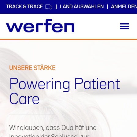
TRACK & TRACE
LAND AUSWÄHLEN
ANMELDE
Toggl
navig
Direkt
zum
Inhalt
UNSERE STÄRKE
Powering Patient
Care
Wir glauben, dass Qualität und