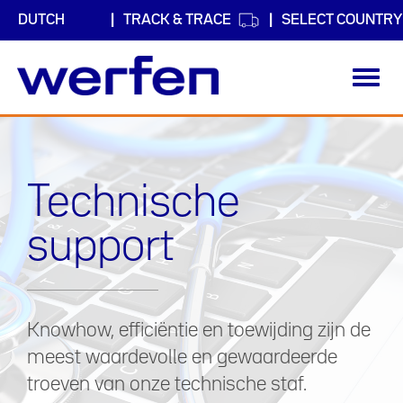
TRACK & TRACE
SELECT COUNTRY
Toggl
navig
Overslaan
en
naar
de
Technische
inhoud
gaan
support
Knowhow, efficiëntie en toewijding zijn de
meest waardevolle en gewaardeerde
troeven van onze technische staf.