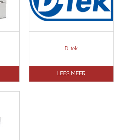
D-tek
LEES MEER