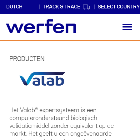
TRACK & TRACE
SELECT COUNTRY
Toggl
navig
Overslaan
en
naar
PRODUCTEN
de
inhoud
gaan
Het Valab® expertsysteem is een
computerondersteund biologisch
validatiemiddel zonder equivalent op de
markt. Het geeft u een ongeëvenaarde