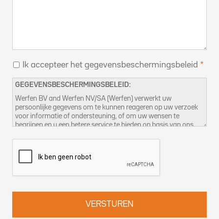
Ik accepteer het gegevensbeschermingsbeleid
GEGEVENSBESCHERMINGSBELEID:
Werfen BV and Werfen NV/SA (Werfen) verwerkt uw
persoonlijke gegevens om te kunnen reageren op uw verzoek
voor informatie of ondersteuning, of om uw wensen te
begrijpen en u een betere service te bieden op basis van ons
legitiem belang om dit te doen. U kunt meer informatie vinden
over hoe wij uw gegevens verwerken en wat uw rechten zijn in
ons
Privacybeleid
. U kunt ook contact met ons opnemen door
een mail te sturen naar
DPO-bnl@werfen.com
.