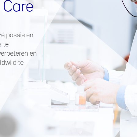
 Care
ze passie en
s te
verbeteren en
dwijd te