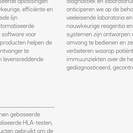
eerde oplossingen
diagnostiek en laboratori
keurige, efficiënte en
anticiperen we op de beho
ide lijn
veeleisende laboratoria en
automatiseerde
nauwkeurige reagentia e
 software voor
systemen zijn ontworpen o
 producten helpen de
omvang te bedienen en ze
ontvanger te
verbeteren waarop patiën
n levensreddende
immuunziekten over de he
gediagnosticeerd, gecontr
amen gebaseerde
aliseerde HLA-testen,
ucten gebruikt om de