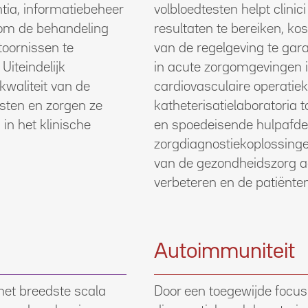
tia, informatiebeheer
volbloedtesten helpt clinic
 om de behandeling
resultaten te bereiken, kos
toornissen te
van de regelgeving te gar
Uiteindelijk
in acute zorgomgevingen i
kwaliteit van de
cardiovasculaire operati
osten en zorgen ze
katheterisatielaboratoria t
in het klinische
en spoedeisende hulpafde
zorgdiagnostiekoplossing
van de gezondheidszorg aan
verbeteren en de patiënten
Autoimmuniteit
 het breedste scala
Door een toegewijde focus