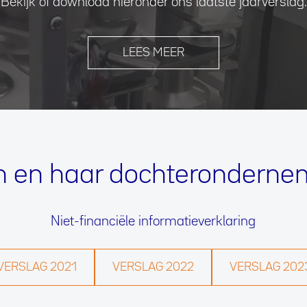
Bekijk of download hieronder ons laatste jaarverslag.
LEES MEER
n en haar dochteronderne
Niet-financiële informatieverklaring
VERSLAG 2021
VERSLAG 2022
VERSLAG 202