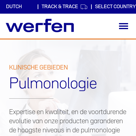
TRACK & TRACE
SELECT COUNTRY
Toggl
navig
Overslaan
en
naar
de
inhoud
KLINISCHE GEBIEDEN
gaan
Pulmonologie
Expertise en kwaliteit, en de voortdurende
evolutie van onze producten garanderen
de hoogste niveaus in de pulmonologie