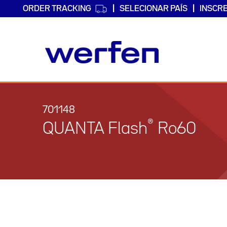
ORDER TRACKING
SELECIONAR PAÍS
INSCR
Passar
para
o
701148
conteúdo
®
QUANTA Flash
Ro60
principal