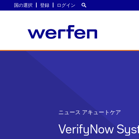
国の選択
登録
ログイン
メ
イ
ン
コ
ン
テ
ン
ツ
に
移
ニュース アキュートケア
動
VerifyNow 