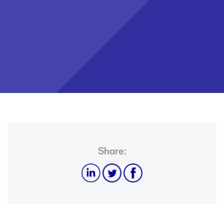
Share:
位