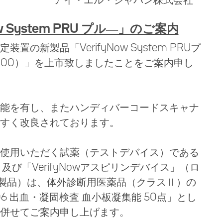
アイ・エル・ジャパン株式会社
w System PRU プル―」のご案内
の新製品「VerifyNow System PRUプ
000）」を上市致しましたことをご案内申し
能を有し、またハンディバーコードスキャナ
すく改良されております。
使用いただく試薬（テストデバイス）である
ト」、及び「VerifyNowアスピリンデバイス」（ロ
の出荷製品）は、体外診断用医薬品（クラスⅡ）の
6 出血・凝固検査 血小板凝集能 50点」とし
併せてご案内申し上げます。