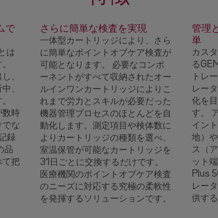
ムで
さらに簡単な検査を実現
管理
単
一体型カートリッジにより、さら
とは
カスタ
に簡単なポイントオブケア検査が
す。
るGEM
可能となります。 必要なコンポ
出し、
トレー
ーネントがすべて収納されたオー
析中、
レータ
ルインワンカートリッジによりこ
す。
化を目
れまで労力とスキルが必要だった
が数時
す。 
機器管理プロセスのほとんどを自
けでな
イント
動化します。測定項目や検体数に
記録
地）や
よりカートリッジの種類を選べ、
の品
ス（ア
室温保管が可能なカートリッジを
べて把
ット端
31日ごとに交換するだけです。
Plu
医療機関のポイントオブケア検査
レータ
のニーズに対応する究極の柔軟性
供する
を発揮するソリューションです。