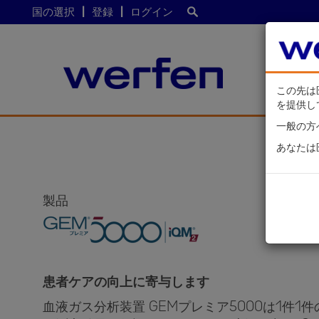
国の選択
登録
ログイン
この先は
を提供し
メ
一般の方
イ
あなたは
ン
コ
ン
テ
製品
ン
ツ
に
移
動
患者ケアの向上に寄与します
血液ガス分析装置 GEMプレミア5000は1件1