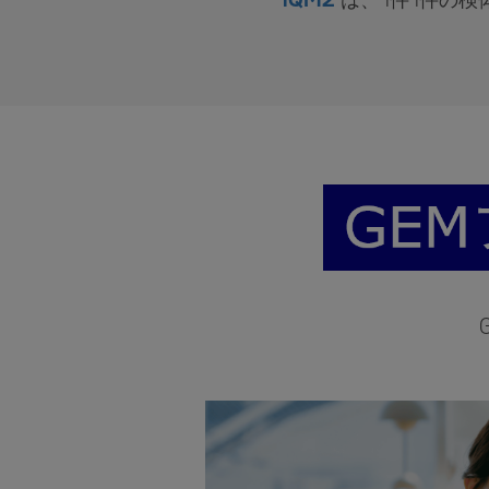
iQM2
は、1件1件の