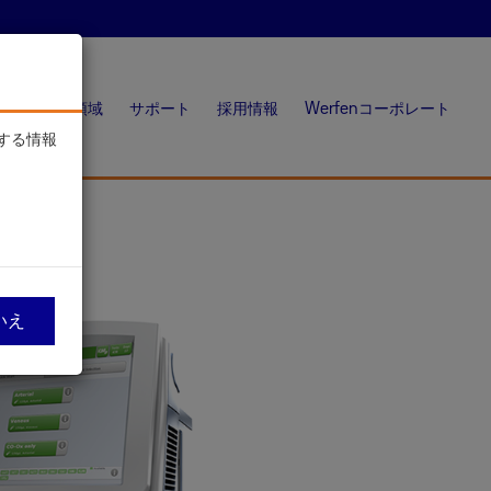
品
臨床領域
サポート
採用情報
Werfenコーポレート
する情報
いえ