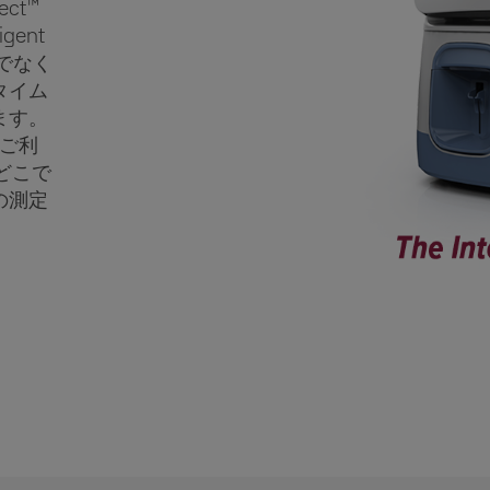
ct™
ligent
けでなく
タイム
ます。
ご利
どこで
の測定