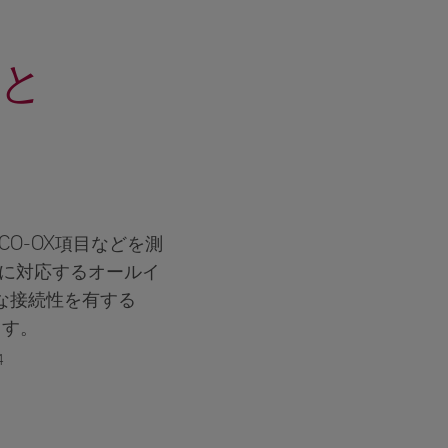
と
CO-OX項目などを測
に対応するオールイ
な接続性を有する
ます。
4