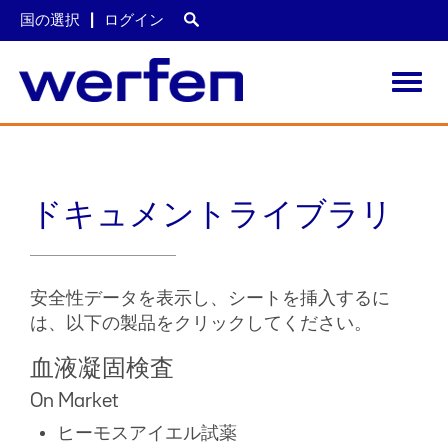
国の選択
ログイン
Toggl
navig
メ
イ
ン
コ
ドキュメントライブラリ
ン
テ
ン
ツ
に
安全性データを表示し、シートを挿入するに
移
は、以下の製品をクリックしてください。
動
血液凝固検査
On Market
ヒーモスアイエル試薬