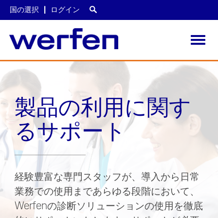
国の選択
ログイン
Toggl
navig
メ
イ
ン
コ
製品の利用に関す
ン
テ
ン
るサポート
ツ
に
移
動
経験豊富な専門スタッフが、導入から日常
業務での使用まであらゆる段階において、
Werfenの診断ソリューションの使用を徹底