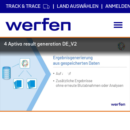
TRACK & TRACE
LAND AUSWÄHLEN
ANMELDE
Toggl
navig
Direkt
4 Aptiva result generation DE_V2
zum
Inhalt
Play
Video