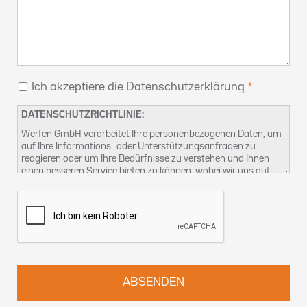
Ich akzeptiere die Datenschutzerklärung
DATENSCHUTZRICHTLINIE:
Werfen GmbH verarbeitet Ihre personenbezogenen Daten, um
auf Ihre Informations- oder Unterstützungsanfragen zu
reagieren oder um Ihre Bedürfnisse zu verstehen und Ihnen
einen besseren Service bieten zu können, wobei wir uns auf
unser berechtigtes Interesse berufen. Weitere Informationen
über unsere Datenschutzpraktiken und wie Sie Ihre Rechte
ausüben können, finden Sie in unserer
Datenschutzerklärung
.
Sie können uns auch unter
kontact-dsb@althammer-kill.de
.
kontaktieren.