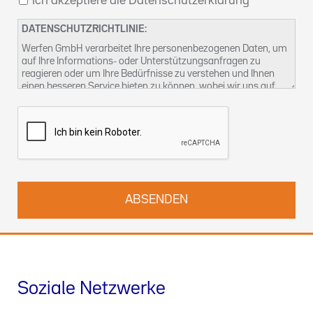
Ich akzeptiere die Datenschutzerklärung
DATENSCHUTZRICHTLINIE:
Werfen GmbH verarbeitet Ihre personenbezogenen Daten, um
auf Ihre Informations- oder Unterstützungsanfragen zu
reagieren oder um Ihre Bedürfnisse zu verstehen und Ihnen
einen besseren Service bieten zu können, wobei wir uns auf
unser berechtigtes Interesse berufen. Weitere Informationen
über unsere Datenschutzpraktiken und wie Sie Ihre Rechte
ausüben können, finden Sie in unserer
Datenschutzerklärung
.
Sie können uns auch unter
kontact-dsb@althammer-kill.de
.
kontaktieren.
Soziale Netzwerke