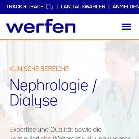
TRACK & TRACE
LAND AUSWÄHLEN
ANMELDE
Toggl
navig
Direkt
zum
Inhalt
KLINISCHE BEREICHE
Nephrologie /
Dialyse
Expertise und Qualität sowie die