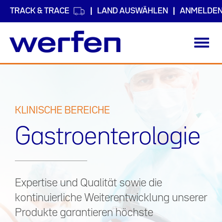
TRACK & TRACE
LAND AUSWÄHLEN
ANMELDE
Toggl
navig
Direkt
zum
Inhalt
KLINISCHE BEREICHE
Gastroenterologie
Expertise und Qualität sowie die
kontinuierliche Weiterentwicklung unserer
Produkte garantieren höchste