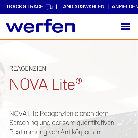
TRACK & TRACE
LAND AUSWÄHLEN
ANMELDE
Toggl
navig
Direkt
zum
Inhalt
REAGENZIEN
NOVA Lite®
NOVA Lite Reagenzien dienen dem
Screening und der semiquantitativen
Bestimmung von Antikörpern in