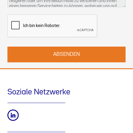
reagieren oder um Ihre Bedürfnisse zu verstehen und Ihnen
einen besseren Service bieten zu können, wobei wir uns auf
unser berechtigtes Interesse berufen. Weitere Informationen
über unsere Datenschutzpraktiken und wie Sie Ihre Rechte
ausüben können, finden Sie in unserer
Datenschutzerklärung
.
Sie können uns auch unter
kontact-dsb@althammer-kill.de
.
kontaktieren.
Soziale Netzwerke