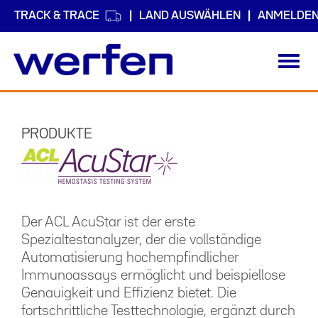
TRACK & TRACE
LAND AUSWÄHLEN
ANMELDE
Toggl
navig
Direkt
zum
Inhalt
PRODUKTE
Der ACL AcuStar ist der erste
Spezialtestanalyzer, der die vollständige
Automatisierung hochempfindlicher
Immunoassays ermöglicht und beispiellose
Genauigkeit und Effizienz bietet. Die
fortschrittliche Testtechnologie, ergänzt durch