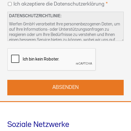
Ich akzeptiere die Datenschutzerklärung
DATENSCHUTZRICHTLINIE:
Werfen GmbH verarbeitet Ihre personenbezogenen Daten, um
auf Ihre Informations- oder Unterstützungsanfragen zu
reagieren oder um Ihre Bedürfnisse zu verstehen und Ihnen
einen besseren Service bieten zu können, wobei wir uns auf
unser berechtigtes Interesse berufen. Weitere Informationen
über unsere Datenschutzpraktiken und wie Sie Ihre Rechte
ausüben können, finden Sie in unserer
Datenschutzerklärung
.
Sie können uns auch unter
kontact-dsb@althammer-kill.de
.
kontaktieren.
Soziale Netzwerke