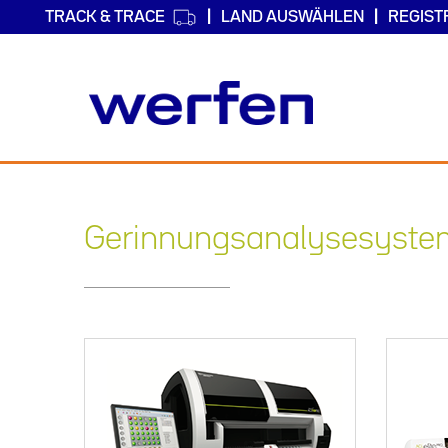
TRACK & TRACE
LAND AUSWÄHLEN
REGIST
Direkt
zum
Inhalt
Gerinnungsanalysesyst