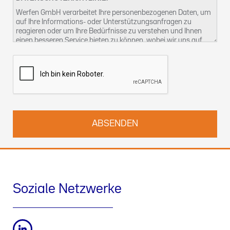
Werfen GmbH verarbeitet Ihre personenbezogenen Daten, um
auf Ihre Informations- oder Unterstützungsanfragen zu
reagieren oder um Ihre Bedürfnisse zu verstehen und Ihnen
einen besseren Service bieten zu können, wobei wir uns auf
unser berechtigtes Interesse berufen. Weitere Informationen
über unsere Datenschutzpraktiken und wie Sie Ihre Rechte
ausüben können, finden Sie in unserer
Datenschutzerklärung
.
Sie können uns auch unter
kontact-dsb@althammer-kill.de
.
kontaktieren.
Soziale Netzwerke