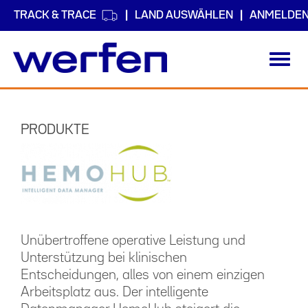
TRACK & TRACE
LAND AUSWÄHLEN
ANMELDE
Toggl
navig
Direkt
zum
Inhalt
PRODUKTE
Unübertroffene operative Leistung und
Unterstützung bei klinischen
Entscheidungen, alles von einem einzigen
Arbeitsplatz aus. Der intelligente