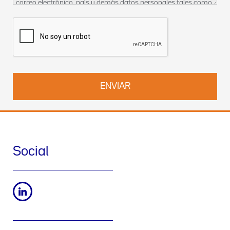
correo electrónico, país y demás datos personales tales como
compañía o centro hospitalario al cual se encuentra vinculado,
quedarán incorporados a un fichero, titularidad de Izasa
Uruguay S.A. con domicilio en Avenida Dr. Luis Alberto de
Herrera, 1248 World Trade Center, Torre 1, Oficina 2001,los
cuales podrán ser utilizados por la empresa con fines
estadísticos, a los efectos del envío de productos y servicios,
mercadotécnicas, publicitarias y/o prospección comercial, asi
como cualquier otro vinculado con la relación comercial con la
empresa. En todo momento, Ud. podrá ejercitar sus derechos
de acceso, rectificación y cancelación en relación con su
nombre, dirección de correo electrónico, y demás datos
personales, dirigiéndose a la dirección indicada en el párrafo
anterior.
Social