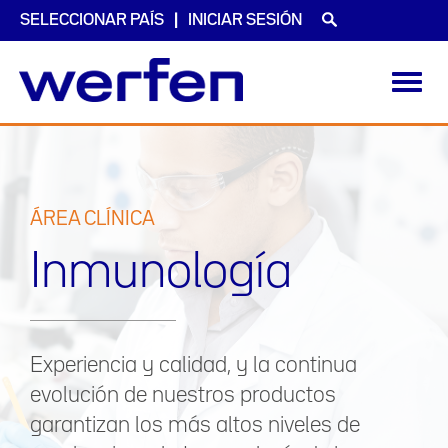
SELECCIONAR PAÍS
INICIAR SESIÓN
Toggl
navig
Pasar
al
contenido
principal
ÁREA CLÍNICA
Inmunología
Experiencia y calidad, y la continua
evolución de nuestros productos
garantizan los más altos niveles de