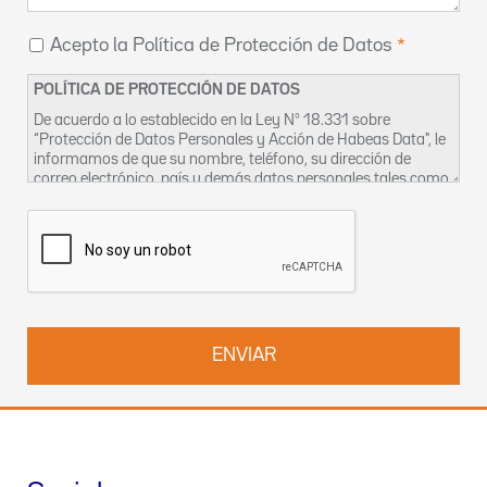
Acepto la Política de Protección de Datos
POLÍTICA DE PROTECCIÓN DE DATOS
De acuerdo a lo establecido en la Ley Nº 18.331 sobre
“Protección de Datos Personales y Acción de Habeas Data", le
informamos de que su nombre, teléfono, su dirección de
correo electrónico, país y demás datos personales tales como
compañía o centro hospitalario al cual se encuentra vinculado,
quedarán incorporados a un fichero, titularidad de Izasa
Uruguay S.A. con domicilio en Avenida Dr. Luis Alberto de
Herrera, 1248 World Trade Center, Torre 1, Oficina 2001,los
cuales podrán ser utilizados por la empresa con fines
estadísticos, a los efectos del envío de productos y servicios,
mercadotécnicas, publicitarias y/o prospección comercial, asi
como cualquier otro vinculado con la relación comercial con la
empresa. En todo momento, Ud. podrá ejercitar sus derechos
de acceso, rectificación y cancelación en relación con su
nombre, dirección de correo electrónico, y demás datos
personales, dirigiéndose a la dirección indicada en el párrafo
anterior.