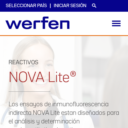
SELECCIONAR PAÍS
INICIAR SESIÓN
Toggl
navig
Pasar
al
contenido
principal
REACTIVOS
NOVA Lite®
Los ensayos de inmunofluorescencia
indirecta NOVA Lite estan diseñados para
el análisis y determinación