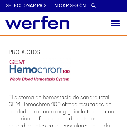
SELECCIONAR PAÍS
INICIAR SESIÓN
Toggl
navig
Pasar
al
contenido
PRODUCTOS
principal
El sistema de hemostasia de sangre total
GEM Hemochron 100 ofrece resultados de
calidad para controlar y guiar la terapia con
heparina no fraccionada durante los
procedimientos cardiovasculares, incluida la