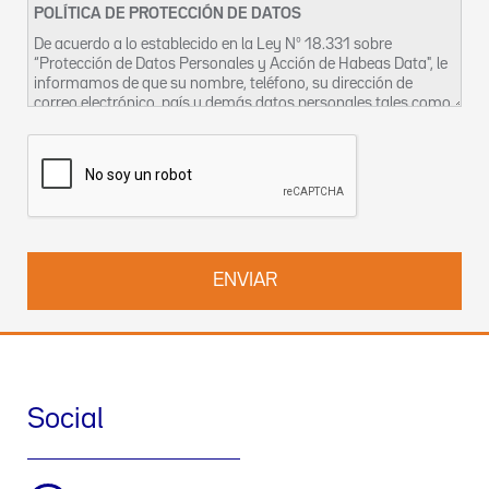
POLÍTICA DE PROTECCIÓN DE DATOS
De acuerdo a lo establecido en la Ley Nº 18.331 sobre
“Protección de Datos Personales y Acción de Habeas Data", le
informamos de que su nombre, teléfono, su dirección de
correo electrónico, país y demás datos personales tales como
compañía o centro hospitalario al cual se encuentra vinculado,
quedarán incorporados a un fichero, titularidad de Izasa
Uruguay S.A. con domicilio en Avenida Dr. Luis Alberto de
Herrera, 1248 World Trade Center, Torre 1, Oficina 2001,los
cuales podrán ser utilizados por la empresa con fines
estadísticos, a los efectos del envío de productos y servicios,
mercadotécnicas, publicitarias y/o prospección comercial, asi
como cualquier otro vinculado con la relación comercial con la
empresa. En todo momento, Ud. podrá ejercitar sus derechos
de acceso, rectificación y cancelación en relación con su
nombre, dirección de correo electrónico, y demás datos
personales, dirigiéndose a la dirección indicada en el párrafo
anterior.
Social