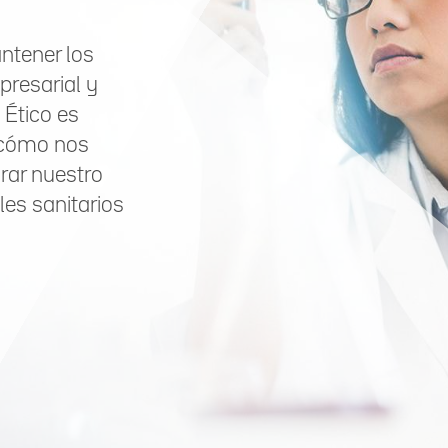
tener los
resarial y
 Ético es
e cómo nos
ar nuestro
les sanitarios