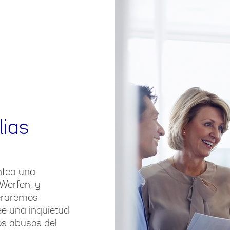
lias
ntea una
 Werfen, y
leraremos
ee una inquietud
os abusos del