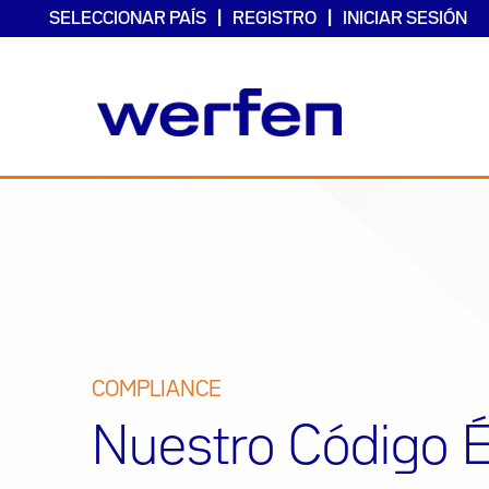
SELECCIONAR PAÍS
REGISTRO
INICIAR SESIÓN
Pasar
al
contenido
principal
COMPLIANCE
Nuestro Código É