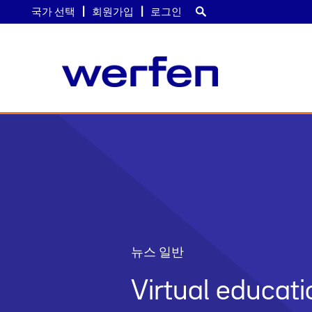
국가 선택
회원가입
로그인
주
요
콘
텐
츠
로
건
너
뛰
기
뉴스 일반
Virtual educa