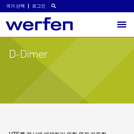
국가 선택
로그인
Toggl
navig
주
요
D-Dimer
콘
텐
츠
로
건
너
뛰
기