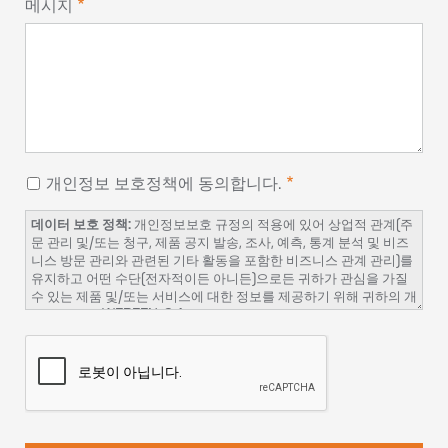
메시지
개인정보 보호정책에 동의합니다.
데이터 보호 정책:
개인정보보호 규정의 적용에 있어 상업적 관계(주
문 관리 및/또는 청구, 제품 공지 발송, 조사, 예측, 통계 분석 및 비즈
니스 방문 관리와 관련된 기타 활동을 포함한 비즈니스 관계 관리)를
유지하고 어떤 수단(전자적이든 아니든)으로든 귀하가 관심을 가질
수 있는 제품 및/또는 서비스에 대한 정보를 제공하기 위해 귀하의 개
인 데이터는 WERFEN, S.A.의 책임 하에 파일에 통합되고 처리될 것
임을 알려드립니다.
처리에 대한 책임:
웨펜메디칼아이엘(주), 서울시 서초구 매헌로 16,
하이브랜드 빌딩 리빙관 1101호 06771​
데이터 보호 담당자:
werfenkorea@werfen.com
처리의 법적 근거:
이 처리는 제품 및/또는 서비스의 상업적 계약을