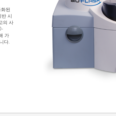
동화된
기반 시
고의 사
-
해 가
니다.