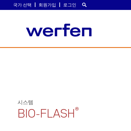
국가 선택
회원가입
로그인
주
요
콘
텐
츠
로
건
너
뛰
시스템
기
®
BIO-­FLASH