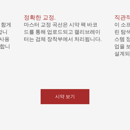
정확한 교정.
직관적
 함게
마스터 교정 곡선은 시약 팩 바코
이 소
합니
드를 통해 업로드되고 캘리브레이
린 탐
 사용
터는 검체 장착부에서 처리됩니다.
스템 
고합니
업을 
설계되
시약 보기